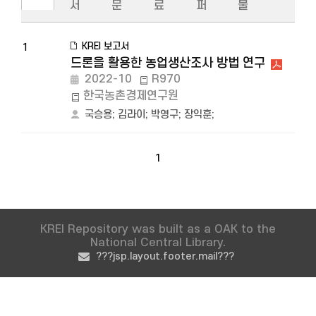
서
문
료
퍼
물
KREI 보고서
1
드론을 활용한 농업생산조사 방법 연구
2022-10
R970
한국농촌경제연구원
국승용
;
김라이
;
박영구
;
장익훈
;
1
KREI Repository was built as a OAK to the
National Central Library.
???jsp.layout.footer.mail???