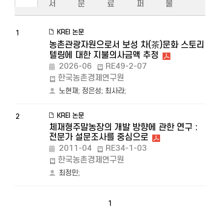
서
문
료
퍼
물
KREI 논문
1
농촌관광자원으로서 보성 차(茶)문화 스토리
텔링에 대한 지불의사금액 추정
2026-06
RE49-2-07
한국농촌경제연구원
노현재
;
정은성
;
최사라
;
KREI 논문
2
체재형주말농장의 개발 방향에 관한 연구 :
전문가 설문조사를 중심으로
2011-04
RE34-1-03
한국농촌경제연구원
최정민
;
1