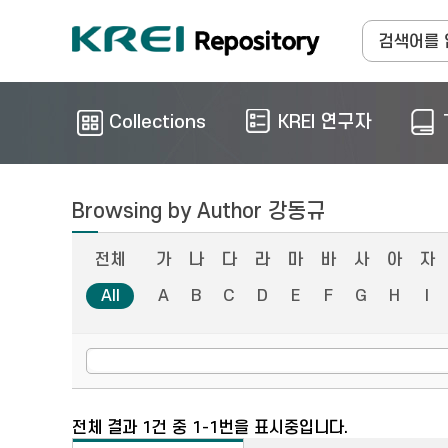
Collections
KREI 연구자
Browsing by Author 강동규
전체
가
나
다
라
마
바
사
아
자
All
A
B
C
D
E
F
G
H
I
전체 결과 1건 중 1-1번을 표시중입니다.