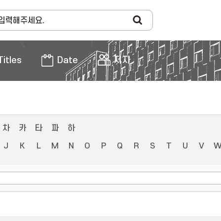
Titles
Date
저자
차
카
타
파
하
J
K
L
M
N
O
P
Q
R
S
T
U
V