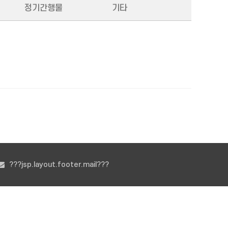
정기간행물
기타
???jsp.layout.footer.mail???