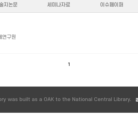
술지논문
세미나자료
이슈페이퍼
제연구원
1
ry was built as a OAK to the National Central Library.