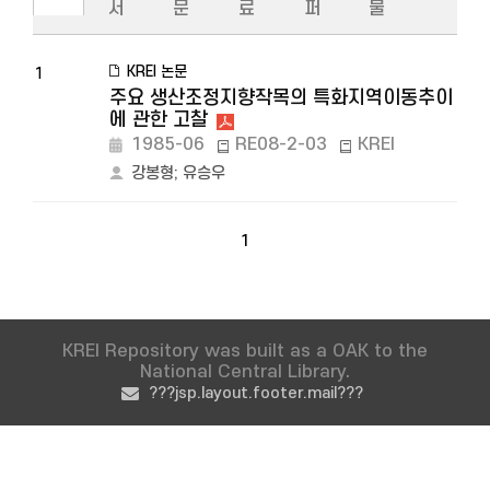
서
문
료
퍼
물
KREI 논문
1
주요 생산조정지향작목의 특화지역이동추이
에 관한 고찰
1985-06
RE08-2-03
KREI
강봉형
;
유승우
1
KREI Repository was built as a OAK to the
National Central Library.
???jsp.layout.footer.mail???