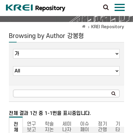
KREI Repository
Browsing by Author 강봉형
전체 결과 1건 중 1-1번을 표시중입니다.
연구
학술
세미
이슈
정기
기
전
보고
지논
나자
페이
간행
타
체