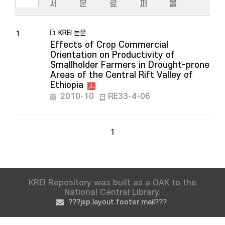
서
문
료
퍼
물
KREI 논문
1
Effects of Crop Commercial
Orientation on Productivity of
Smallholder Farmers in Drought-prone
Areas of the Central Rift Valley of
Ethiopia
2010-10
RE33-4-06
1
KREI Repository was built as a OAK to the
National Central Library.
???jsp.layout.footer.mail???