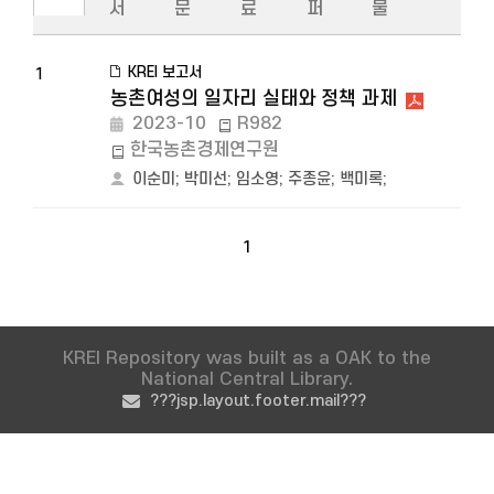
서
문
료
퍼
물
KREI 보고서
1
농촌여성의 일자리 실태와 정책 과제
2023-10
R982
한국농촌경제연구원
이순미
;
박미선
;
임소영
;
주종윤
;
백미록
;
1
KREI Repository was built as a OAK to the
National Central Library.
???jsp.layout.footer.mail???