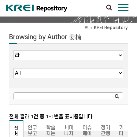
KREI Repository
Browsing by Author 姜楠
전체 결과 1건 중 1-1번을 표시중입니다.
연구
학술
세미
이슈
정기
기
전
보고
지논
나자
페이
간행
타
체