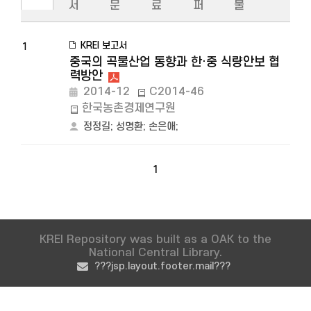
서
문
료
퍼
물
KREI 보고서
1
중국의 곡물산업 동향과 한·중 식량안보 협
력방안
2014-12
C2014-46
한국농촌경제연구원
정정길
;
성명환
;
손은애
;
1
KREI Repository was built as a OAK to the
National Central Library.
???jsp.layout.footer.mail???