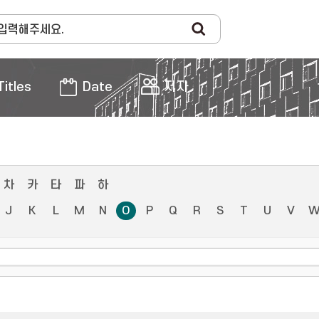
Titles
Date
저자
차
카
타
파
하
J
K
L
M
N
O
P
Q
R
S
T
U
V