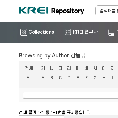
Collections
KREI 연구자
Browsing by Author 강동규
전체
가
나
다
라
마
바
사
아
자
All
A
B
C
D
E
F
G
H
I
전체 결과 1건 중 1-1번을 표시중입니다.