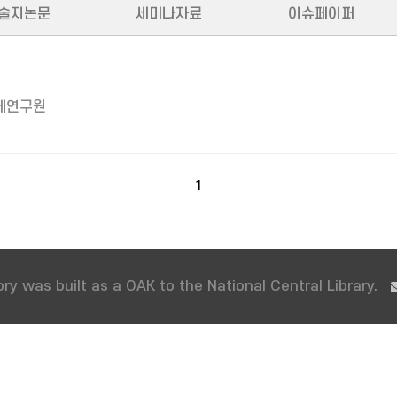
술지논문
세미나자료
이슈페이퍼
제연구원
1
ry was built as a OAK to the National Central Library.