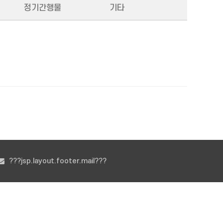
정기간행물
기타
???jsp.layout.footer.mail???