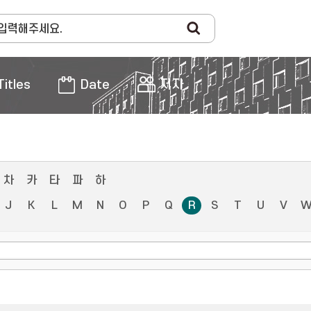
Titles
Date
저자
차
카
타
파
하
J
K
L
M
N
O
P
Q
R
S
T
U
V