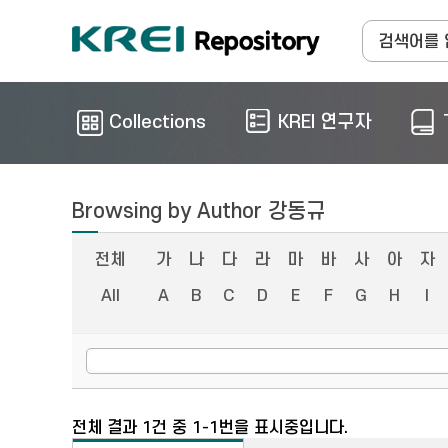
Collections
KREI 연구자
Browsing by Author 강동규
전체
가
나
다
라
마
바
사
아
자
All
A
B
C
D
E
F
G
H
I
전체 결과 1건 중 1-1번을 표시중입니다.