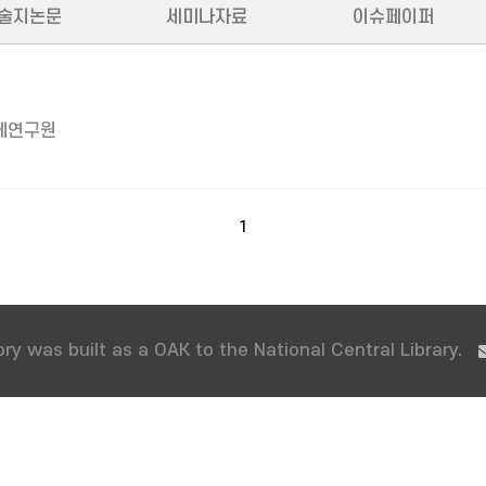
술지논문
세미나자료
이슈페이퍼
제연구원
1
ry was built as a OAK to the National Central Library.