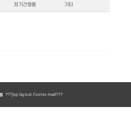
정기간행물
기타
???jsp.layout.footer.mail???