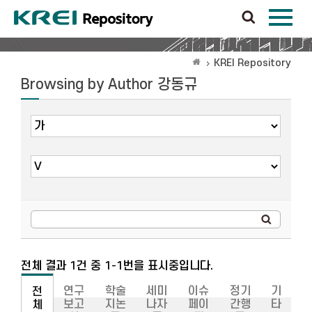
KREI Repository
Browsing by Author 강동규
전체 결과 1건 중 1-1번을 표시중입니다.
연구
학술
세미
이슈
정기
기
전
보고
지논
나자
페이
간행
타
체