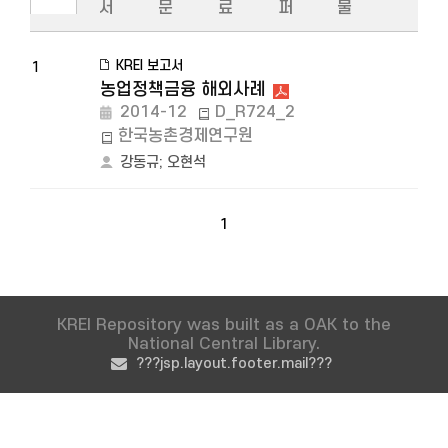
서
문
료
퍼
물
KREI 보고서
1
농업정책금융 해외사례
2014-12
D_R724_2
한국농촌경제연구원
강동규
;
오현석
1
KREI Repository was built as a OAK to the
National Central Library.
???jsp.layout.footer.mail???