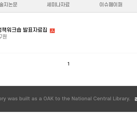
술지논문
세미나자료
이슈페이퍼
 정책워크숍 발표자료집
구원
1
ry was built as a OAK to the National Central Library.