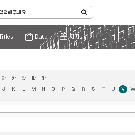
Titles
Date
저자
차
카
타
파
하
J
K
L
M
N
O
P
Q
R
S
T
U
V