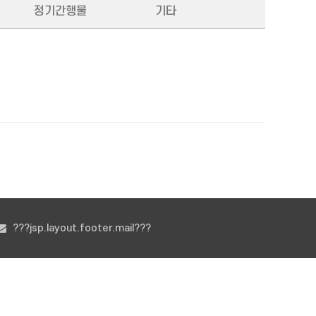
정기간행물
기타
???jsp.layout.footer.mail???