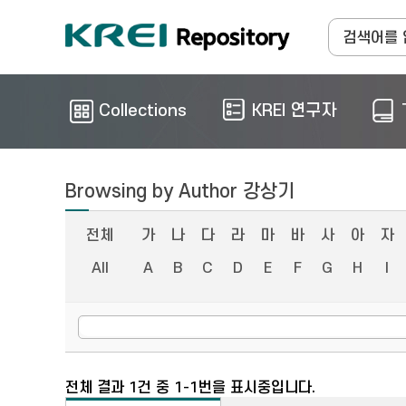
Collections
KREI 연구자
Browsing by Author 강상기
전체
가
나
다
라
마
바
사
아
자
All
A
B
C
D
E
F
G
H
I
전체 결과 1건 중 1-1번을 표시중입니다.