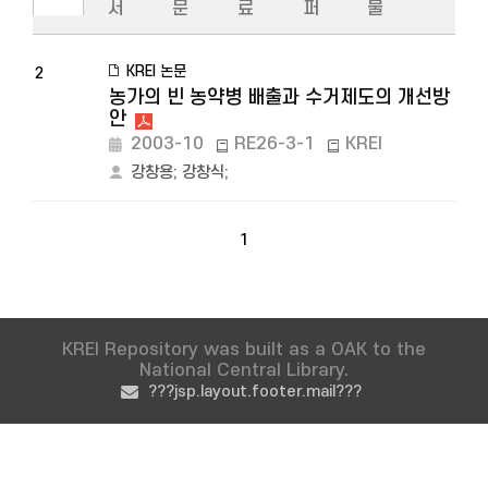
서
문
료
퍼
물
KREI 논문
2
농가의 빈 농약병 배출과 수거제도의 개선방
안
2003-10
RE26-3-1
KREI
강창용
;
강창식
;
1
KREI Repository was built as a OAK to the
National Central Library.
???jsp.layout.footer.mail???