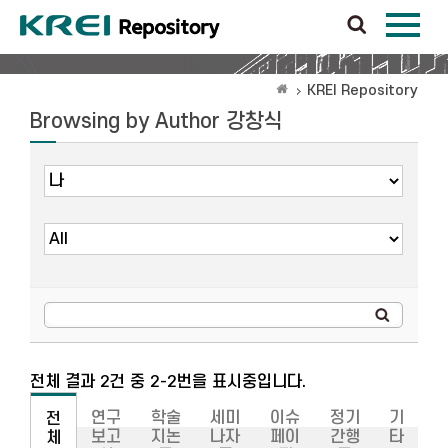
KREI Repository
Browsing by Author 강창식
전체 결과 2건 중 2-2번을 표시중입니다.
연구
학술
세미
이슈
정기
기
전
보고
지논
나자
페이
간행
타
체