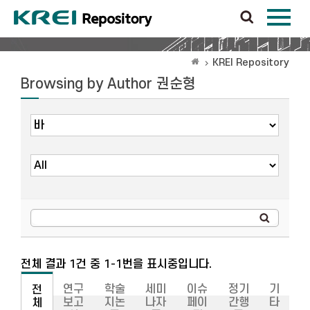
KREI Repository
Browsing by Author 권순형
전체 결과 1건 중 1-1번을 표시중입니다.
연구
학술
세미
이슈
정기
기
전
보고
지논
나자
페이
간행
타
체