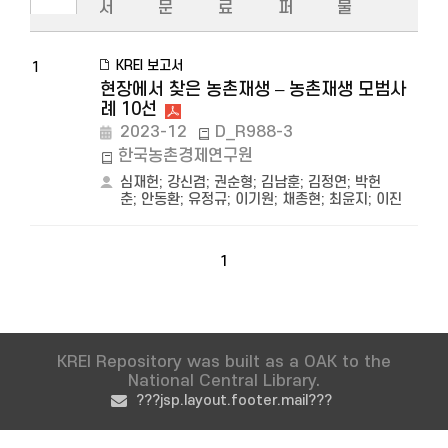
서
문
료
퍼
물
KREI 보고서
1
현장에서 찾은 농촌재생 – 농촌재생 모범사
례 10선
2023-12
D_R988-3
한국농촌경제연구원
심재헌
;
강신겸
;
권순형
;
김남훈
;
김정연
;
박헌
춘
;
안동환
;
유정규
;
이기원
;
채종현
;
최윤지
;
이진
1
KREI Repository was built as a OAK to the
National Central Library.
???jsp.layout.footer.mail???