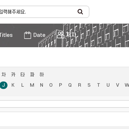
Titles
Date
저자
차
카
타
파
하
J
K
L
M
N
O
P
Q
R
S
T
U
V