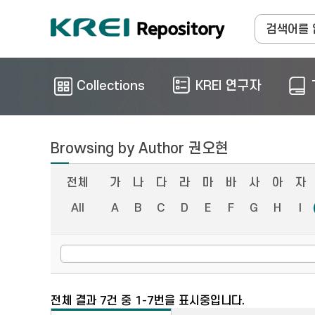
Collections
KREI 연구자
Browsing by Author 권오현
전체
가
나
다
라
마
바
사
아
자
All
A
B
C
D
E
F
G
H
I
전체 결과 7건 중 1-7번을 표시중입니다.