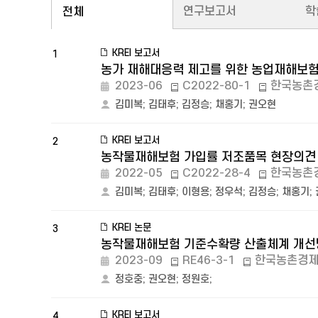
연구보고서
학
전체
KREI 보고서
1
농가 재해대응력 제고를 위한 농업재해보험
2023-06
C2022-80-1
한국농촌
김미복
;
김태후
;
김정승
;
채홍기
;
권오현
KREI 보고서
2
농작물재해보험 가입률 저조품목 현장의견 
2022-05
C2022-28-4
한국농촌
김미복
;
김태후
;
이형용
;
정우석
;
김정승
;
채홍기
;
KREI 논문
3
농작물재해보험 기준수확량 산출체계 개선방
2023-09
RE46-3-1
한국농촌경
정호중
;
권오현
;
정원호
;
KREI 보고서
4