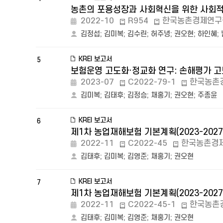
농촌의 포용성장과 사회혁신을 위한 사회적 
2022-10
R954
한국농촌경제연구
김정섭
;
김미복
;
김수린
;
허주녕
;
권오현
;
하인혜
;
KREI 보고서
5
보험운영 고도화·정교화 연구: 손해평가 
2023-07
C2022-79-1
한국농촌
김미복
;
김태후
;
김정승
;
채홍기
;
권오현
;
주종윤
KREI 보고서
6
제1차 농업재해보험 기본계획(2023-202
2022-11
C2022-45
한국농촌경
김태후
;
김미복
;
김영준
;
채홍기
;
권오현
KREI 보고서
7
제1차 농업재해보험 기본계획(2023-202
2022-11
C2022-45-1
한국농촌
김태후
;
김미복
;
김영준
;
채홍기
;
권오현