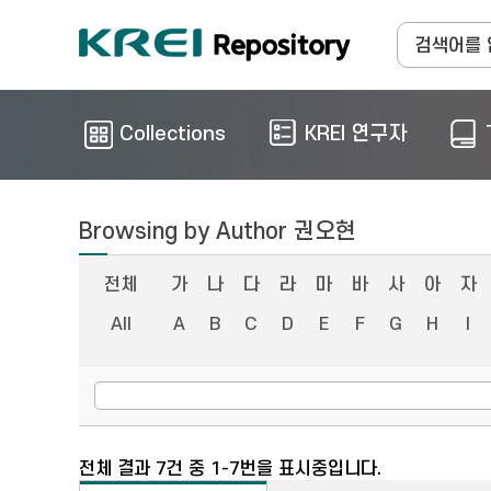
Collections
KREI 연구자
Browsing by Author 권오현
전체
가
나
다
라
마
바
사
아
자
All
A
B
C
D
E
F
G
H
I
전체 결과 7건 중 1-7번을 표시중입니다.