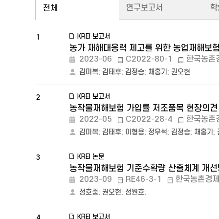
연구보고서
학
전체
KREI 보고서
1
농가 재해대응력 제고를 위한 농업재해보험
2023-06
C2022-80-1
한국농촌
김미복
;
김태후
;
김정승
;
채홍기
;
권오현
KREI 보고서
2
농작물재해보험 가입률 저조품목 현장의견 
2022-05
C2022-28-4
한국농촌
김미복
;
김태후
;
이형용
;
정우석
;
김정승
;
채홍기
;
KREI 논문
3
농작물재해보험 기준수확량 산출체계 개선방
2023-09
RE46-3-1
한국농촌경
정호중
;
권오현
;
정원호
;
KREI 보고서
4