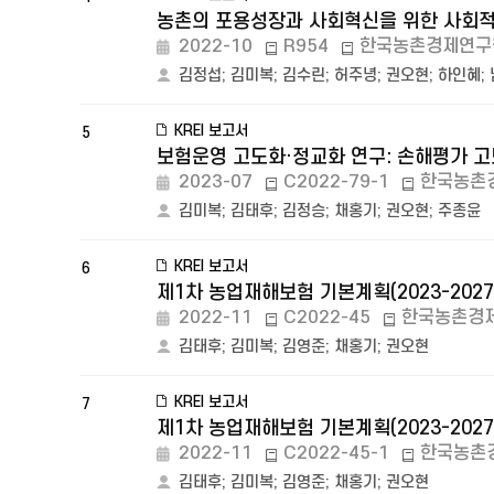
농촌의 포용성장과 사회혁신을 위한 사회적 
2022-10
R954
한국농촌경제연구
김정섭
;
김미복
;
김수린
;
허주녕
;
권오현
;
하인혜
;
KREI 보고서
5
보험운영 고도화·정교화 연구: 손해평가 
2023-07
C2022-79-1
한국농촌
김미복
;
김태후
;
김정승
;
채홍기
;
권오현
;
주종윤
KREI 보고서
6
제1차 농업재해보험 기본계획(2023-202
2022-11
C2022-45
한국농촌경
김태후
;
김미복
;
김영준
;
채홍기
;
권오현
KREI 보고서
7
제1차 농업재해보험 기본계획(2023-202
2022-11
C2022-45-1
한국농촌
김태후
;
김미복
;
김영준
;
채홍기
;
권오현