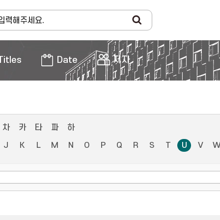
Titles
Date
저자
차
카
타
파
하
J
K
L
M
N
O
P
Q
R
S
T
U
V