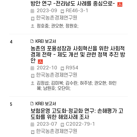
방안 연구 -전라남도 사례를 중심으로-
2023-09
RE46-3-1
한국농촌경제연구원
정호중
;
권오현
;
정원호
;
KREI 보고서
4
농촌의 포용성장과 사회혁신을 위한 사회적
경제 전략 - 제도 개선 및 관련 정책 추진 방
안
2022-10
R954
한국농촌경제연구원
김정섭
;
김미복
;
김수린
;
허주녕
;
권오현
;
하인
혜
;
남원호
;
오단이
;
KREI 보고서
5
보험운영 고도화·정교화 연구: 손해평가 고
도화를 위한 해외사례 조사
2023-07
C2022-79-1
한국농촌경제연구원