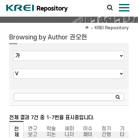
KREI Repository
Browsing by Author 권오현
전체 결과 7건 중 1-7번을 표시중입니다.
연구
학술
세미
이슈
정기
기
전
보고
지논
나자
페이
간행
타
체