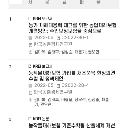
서
문
료
퍼
물
KREI 보고서
1
농가 재해대응력 제고를 위한 농업재해보험
개편방안: 수입보장보험을 중심으로
2023-06
C2022-80-1
한국농촌경제연구원
김미복
;
김태후
;
김정승
;
채홍기
;
권오현
KREI 보고서
2
농작물재해보험 가입률 저조품목 현장의견
수렴 및 정책제언
2022-05
C2022-28-4
한국농촌경제연구원
김미복
;
김태후
;
이형용
;
정우석
;
김정승
;
채홍
기
;
권오현
KREI 논문
3
농작물재해보험 기준수확량 산출체계 개선