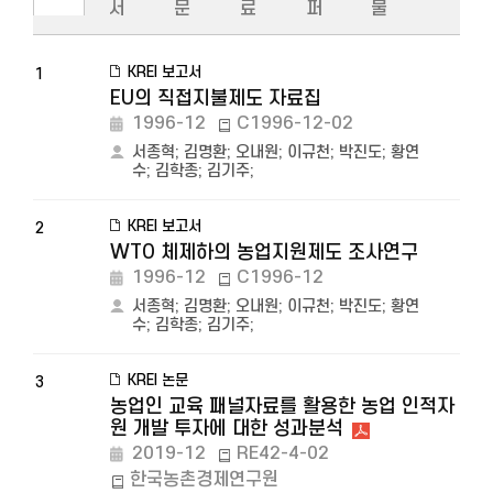
서
문
료
퍼
물
KREI 보고서
1
EU의 직접지불제도 자료집
1996-12
C1996-12-02
서종혁
;
김명환
;
오내원
;
이규천
;
박진도
;
황연
수
;
김학종
;
김기주
;
KREI 보고서
2
WTO 체제하의 농업지원제도 조사연구
1996-12
C1996-12
서종혁
;
김명환
;
오내원
;
이규천
;
박진도
;
황연
수
;
김학종
;
김기주
;
KREI 논문
3
농업인 교육 패널자료를 활용한 농업 인적자
원 개발 투자에 대한 성과분석
2019-12
RE42-4-02
한국농촌경제연구원