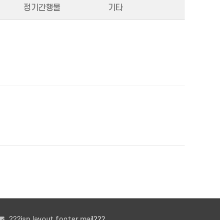
정기간행물
기타
???jsp.layout.footer.mail???