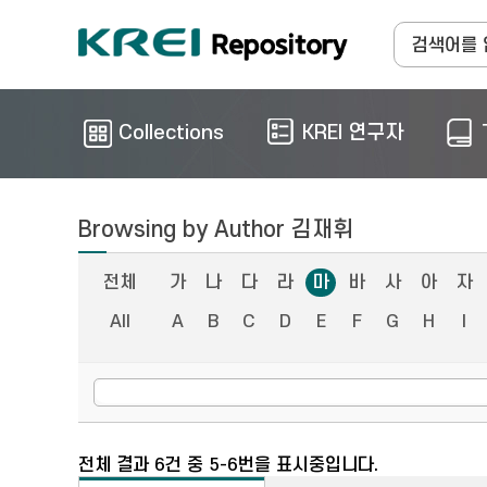
Collections
KREI 연구자
Browsing by Author 김재휘
전체
가
나
다
라
마
바
사
아
자
All
A
B
C
D
E
F
G
H
I
전체 결과 6건 중 5-6번을 표시중입니다.