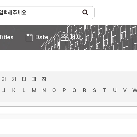
Titles
Date
저자
차
카
타
파
하
J
K
L
M
N
O
P
Q
R
S
T
U
V