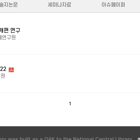
술지논문
세미나자료
이슈페이퍼
개편 연구
제연구원
22
구원
1
ry was built as a OAK to the National Central Library.