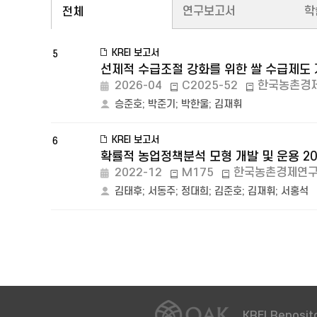
연구보고서
학
전체
KREI 보고서
5
선제적 수급조절 강화를 위한 쌀 수급제도 
2026-04
C2025-52
한국농촌경
승준호
;
박준기
;
박한울
;
김재휘
KREI 보고서
6
확률적 농업정책분석 모형 개발 및 운용 20
2022-12
M175
한국농촌경제연
김태후
;
서동주
;
정대희
;
김준호
;
김재휘
;
서홍석
KREI Reposito