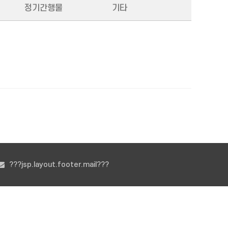
정기간행물
기타
???jsp.layout.footer.mail???