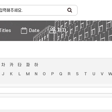
Titles
Date
저자
차
카
타
파
하
J
K
L
M
N
O
P
Q
R
S
T
U
V