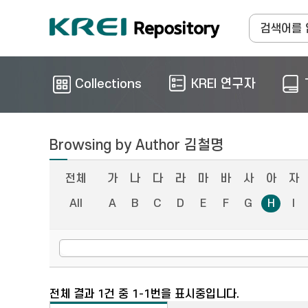
Collections
KREI 연구자
Browsing by Author 김철명
전체
가
나
다
라
마
바
사
아
자
All
A
B
C
D
E
F
G
H
I
전체 결과 1건 중 1-1번을 표시중입니다.