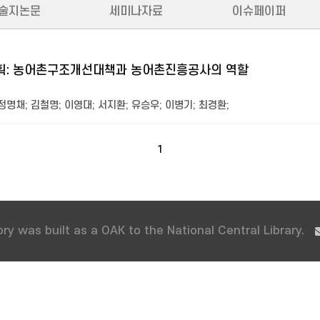
술지논문
세미나자료
이슈페이퍼
: 농어촌구조개선대책과 농어촌진흥공사의 역할
정명채
;
김철명
;
이영대
;
서지환
;
유승우
;
이병기
;
최경환
;
1
ry was built as a OAK to the National Central Library.