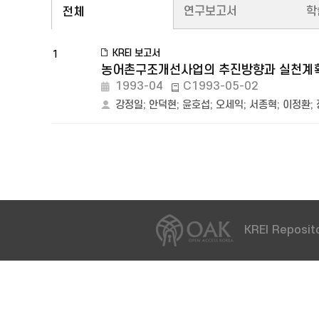
연구보고서
학
전체
KREI 보고서
1
농어촌구조개선사업의 추진방향과 실천계획
1993-04
C1993-05-02
강정일
;
안덕현
;
윤호섭
;
오세익
;
서종혁
;
이정환
;
KREI Reposito