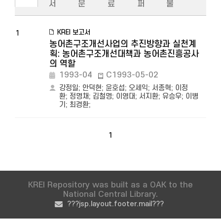
서
문
료
퍼
물
KREI 보고서
1
농어촌구조개선사업의 추진방향과 실천계
획: 농어촌구조개선대책과 농어촌진흥공사
의 역할
1993-04
C1993-05-02
강정일
;
안덕현
;
윤호섭
;
오세익
;
서종혁
;
이정
환
;
정명채
;
김철명
;
이영대
;
서지환
;
유승우
;
이병
기
;
최경환
;
1
KREI Repository was built as a OAK to the
National Central Library.
???jsp.layout.footer.mail???