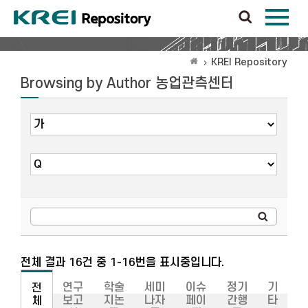
KREI Repository
Browsing by Author 농업관측센터
전체 결과 16건 중 1-16번을 표시중입니다.
연구
학술
세미
이슈
정기
기
전
보고
지논
나자
페이
간행
타
체