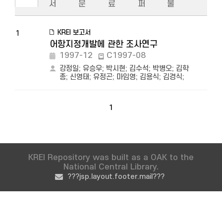
서
문
료
퍼
물
KREI 보고서
1
어항지정개발에 관한 조사연구
1997-12
C1997-08
강정일
;
유승우
;
박시현
;
김수석
;
박병오
;
김학
종
;
신영태
;
유정곤
;
마임영
;
김용식
;
김경식
;
1
KREI Repository was built as a OAK to the
National Central Library.
???jsp.layout.footer.mail???