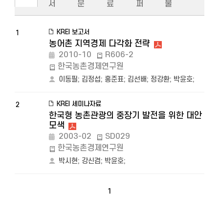
서
문
료
퍼
물
KREI 보고서
1
농어촌 지역경제 다각화 전략
2010-10
R606-2
한국농촌경제연구원
이동필
;
김정섭
;
홍준표
;
김선배
;
정강환
;
박윤호
;
KREI 세미나자료
2
한국형 농촌관광의 중장기 발전을 위한 대안
모색
2003-02
SD029
한국농촌경제연구원
박시현
;
강신겸
;
박윤호
;
1