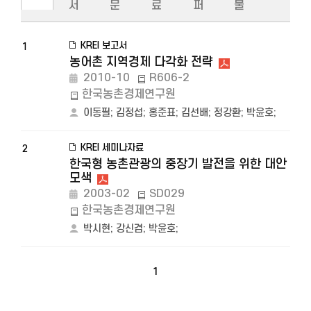
서
문
료
퍼
물
KREI 보고서
1
농어촌 지역경제 다각화 전략
2010-10
R606-2
한국농촌경제연구원
이동필
;
김정섭
;
홍준표
;
김선배
;
정강환
;
박윤호
;
KREI 세미나자료
2
한국형 농촌관광의 중장기 발전을 위한 대안
모색
2003-02
SD029
한국농촌경제연구원
박시현
;
강신겸
;
박윤호
;
1