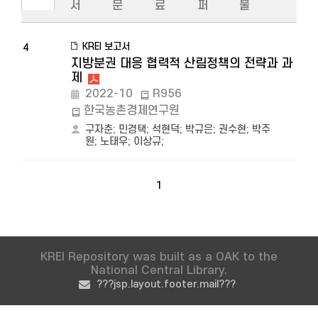
서
문
료
퍼
물
KREI 보고서
4
지방분권 대응 협력적 산림정책의 전략과 과
제
2022-10
R956
한국농촌경제연구원
구자춘
;
민경택
;
석현덕
;
박규은
;
권수현
;
박주
원
;
노태우
;
이상규
;
1
KREI Repository was built as a OAK to the
National Central Library.
???jsp.layout.footer.mail???