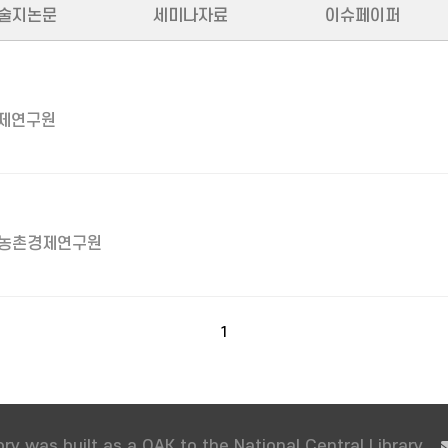
술지논문
세미나자료
이슈페이퍼
제연구원
농촌경제연구원
1
ry was built as a OAK to the National Central Library.