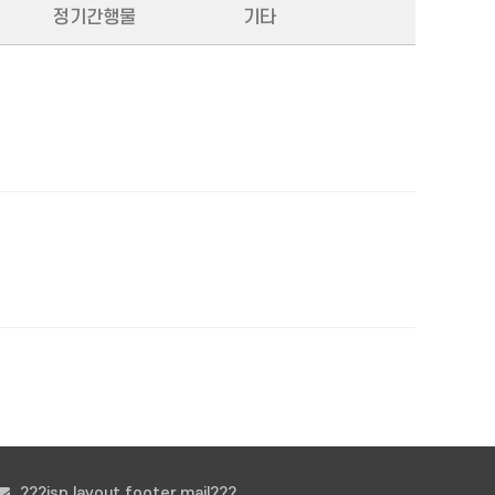
정기간행물
기타
???jsp.layout.footer.mail???