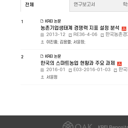
연구보고서
학
전체
KREI 논문
1
농촌기업생태계 경쟁력 지표 설정 분석
2013-12
RE36-4-06
한국농촌경
이진홍
;
김용렬
;
서윤정
;
KREI 논문
2
한국의 스마트농업 현황과 주요 과제
2016-01
E03-2016-01-03
한국
서윤정
KREI Reposito