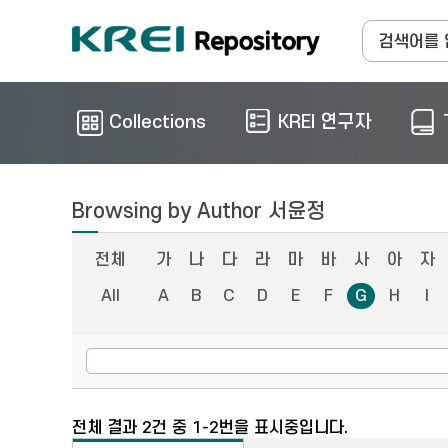
Collections
KREI 연구자
Browsing by Author 서윤정
전체
가
나
다
라
마
바
사
아
자
All
A
B
C
D
E
F
G
H
I
전체 결과 2건 중 1-2번을 표시중입니다.