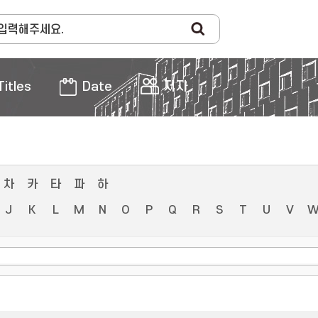
Titles
Date
저자
차
카
타
파
하
J
K
L
M
N
O
P
Q
R
S
T
U
V