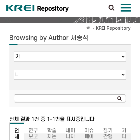
KREI Repository
Browsing by Author 서종석
전체 결과 1건 중 1-1번을 표시중입니다.
연구
학술
세미
이슈
정기
기
전
보고
지논
나자
페이
간행
타
체