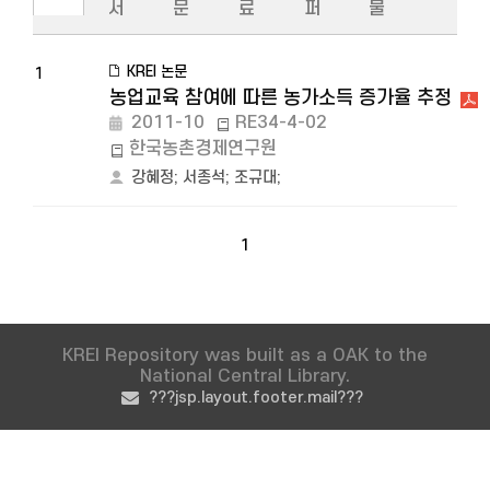
서
문
료
퍼
물
KREI 논문
1
농업교육 참여에 따른 농가소득 증가율 추정
2011-10
RE34-4-02
한국농촌경제연구원
강혜정
;
서종석
;
조규대
;
1
KREI Repository was built as a OAK to the
National Central Library.
???jsp.layout.footer.mail???