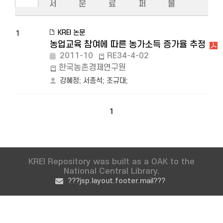
서
문
료
퍼
물
KREI 논문
1
농업교육 참여에 따른 농가소득 증가율 추정
2011-10
RE34-4-02
한국농촌경제연구원
강혜정
;
서종석
;
조규대
;
1
KREI Repository was built as a OAK to the
National Central Library.
???jsp.layout.footer.mail???