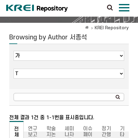
KREI Repository
Browsing by Author 서종석
전체 결과 1건 중 1-1번을 표시중입니다.
연구
학술
세미
이슈
정기
기
전
보고
지논
나자
페이
간행
타
체