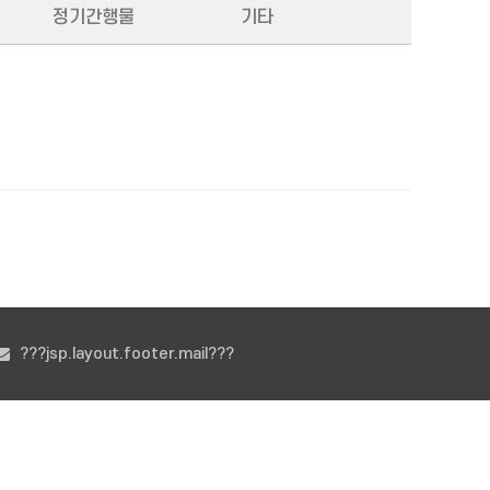
정기간행물
기타
???jsp.layout.footer.mail???