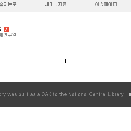
술지논문
세미나자료
이슈페이퍼
정
제연구원
1
ry was built as a OAK to the National Central Library.