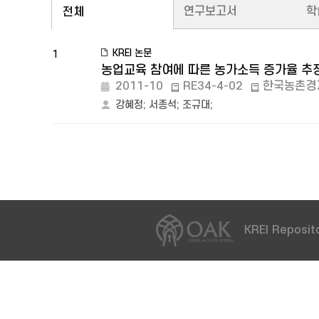
연구보고서
학
전체
KREI 논문
1
농업교육 참여에 따른 농가소득 증가율 추
2011-10
RE34-4-02
한국농촌경
강혜정
;
서종석
;
조규대
;
KREI Reposito