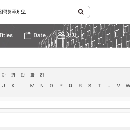
Titles
Date
저자
차
카
타
파
하
J
K
L
M
N
O
P
Q
R
S
T
U
V