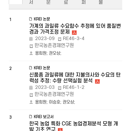
서
문
료
퍼
물
KREI 논문
1
가계의 과일류 수요함수 추정에 있어 품질변
경과 가격조정 문제
2023-09
RE46-3-4
한국농촌경제연구원
용희원
;
권오상
;
KREI 논문
2
신품종 과일류에 대한 지불의사와 수요의 탄
력성 추정: 수량 선택실험 분석
2023-03
RE46-1-2
한국농촌경제연구원
용희원
;
이승호
;
권오상
;
KREI 보고서
3
한국 농업 특화 CGE 농업경제분석 모형 개
발 기초 연구