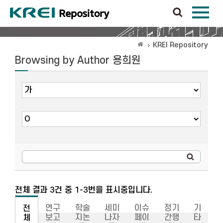
KREI Repository
Browsing by Author 용희원
전체 결과 3건 중 1-3번을 표시중입니다.
연구
학술
세미
이슈
정기
기
전
보고
지논
나자
페이
간행
타
체