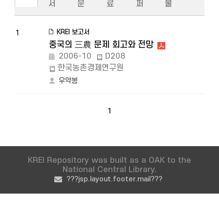
서
문
료
퍼
물
KREI 보고서
1
중국의 三農 문제 회고와 전망
2006-10
D208
한국농촌경제연구원
우약봉
1
KREI Repository was built as a OAK to the
National Central Library.
???jsp.layout.footer.mail???