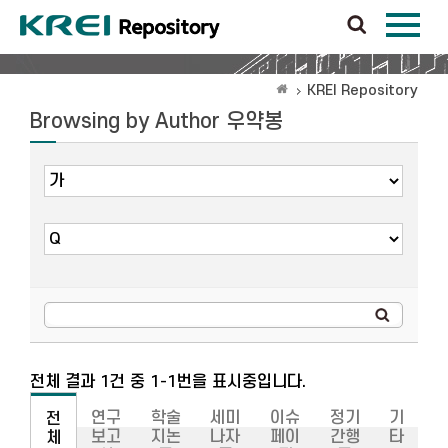
KREI Repository
Browsing by Author 우약봉
전체 결과 1건 중 1-1번을 표시중입니다.
연구
학술
세미
이슈
정기
기
전
보고
지논
나자
페이
간행
타
체