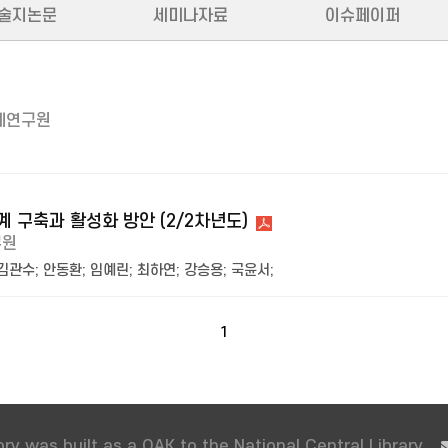
술지논문
세미나자료
이슈페이퍼
제연구원
 구축과 활성화 방안 (2/2차년도)
구원
김관수
;
안동환
;
임예린
;
최하연
;
강승용
;
국윤서
;
1
ry was built as a OAK to the National Central Library.