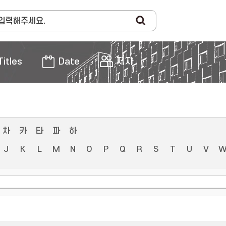
Titles
Date
저자
차
카
타
파
하
J
K
L
M
N
O
P
Q
R
S
T
U
V