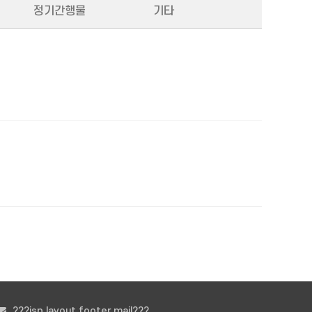
정기간행물
기타
???jsp.layout.footer.mail???