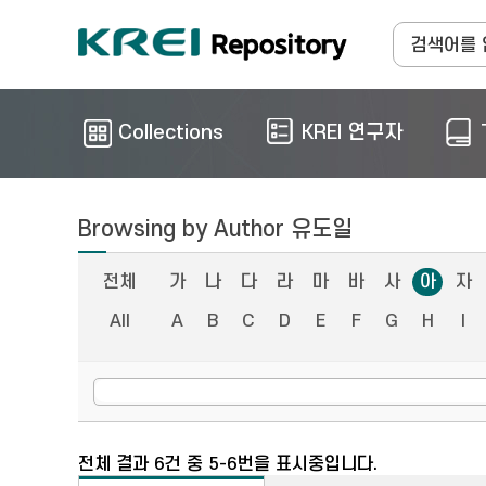
Collections
KREI 연구자
Browsing by Author 유도일
전체
가
나
다
라
마
바
사
아
자
All
A
B
C
D
E
F
G
H
I
전체 결과 6건 중 5-6번을 표시중입니다.