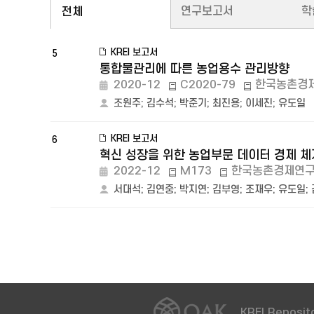
연구보고서
학
전체
KREI 보고서
5
통합물관리에 따른 농업용수 관리방향
2020-12
C2020-79
한국농촌경
조원주
;
김수석
;
박준기
;
최진용
;
이세진
;
유도일
KREI 보고서
6
혁신 성장을 위한 농업부문 데이터 경제 체계
2022-12
M173
한국농촌경제연
서대석
;
김연중
;
박지연
;
김부영
;
조재우
;
유도일
;
KREI Reposito