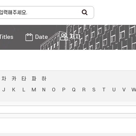
Titles
Date
저자
차
카
타
파
하
J
K
L
M
N
O
P
Q
R
S
T
U
V