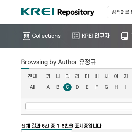
Collections
KREI 연구자
Browsing by Author 유정규
전체
가
나
다
라
마
바
사
아
자
All
A
B
C
D
E
F
G
H
I
전체 결과 6건 중 1-6번을 표시중입니다.