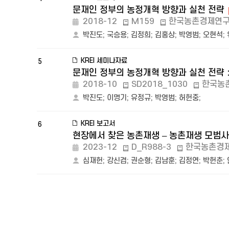
문재인 정부의 농정개혁 방향과 실천 전략
2018-12
M159
한국농촌경제연
박진도
;
국승용
;
김정희
;
김홍상
;
박영범
;
오현석
;
KREI 세미나자료
5
문재인 정부의 농정개혁 방향과 실천 전략
2018-10
SD2018_1030
한국농
박진도
;
이명기
;
유정규
;
박영범
;
허헌중
;
KREI 보고서
6
현장에서 찾은 농촌재생 – 농촌재생 모범사
2023-12
D_R988-3
한국농촌경
심재헌
;
강신겸
;
권순형
;
김남훈
;
김정연
;
박헌춘
;