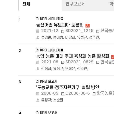
연구보고서
학
전체
KREI 세미나자료
1
농산어촌 유토피아 토론회
2021-12
SD2021_1215
한국농
정영일
;
송미령
;
마강래
;
유정규
;
성주인
;
KREI 세미나자료
2
농업·농촌 미래 주체 육성과 농촌 활성화
2021-06
SD2021_0629
한국농
김정섭
;
유정규
;
오형은
;
성주인
;
KREI 보고서
3
'도농교류·정주지원기구' 설립 방안
2006-05
C2006-08-6
한국농촌
유정규
;
소순열
KREI 보고서
4