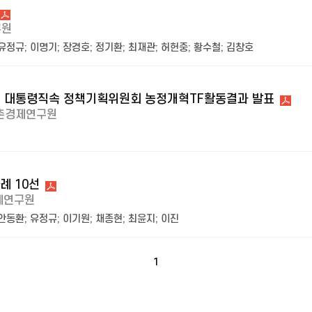
구원
유정규
;
이명기
;
장경호
;
정기환
;
최재관
;
허헌중
;
황수철
;
김창호
 : 대통령직속 정책기획위원회 농정개혁TF활동결과 발표
촌경제연구원
례 10선
제연구원
안동환
;
유정규
;
이기원
;
채종현
;
최윤지
;
이진
1