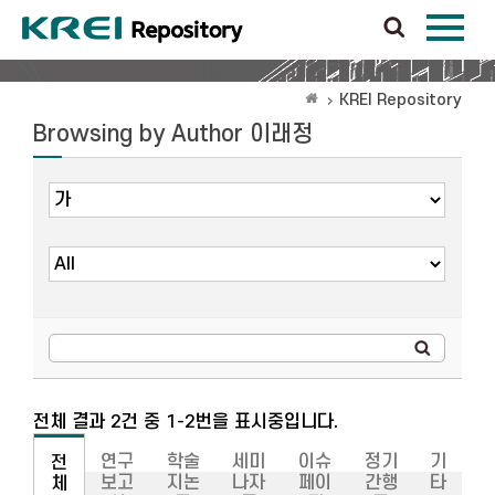
KREI Repository
Browsing by Author 이래정
전체 결과 2건 중 1-2번을 표시중입니다.
연구
학술
세미
이슈
정기
기
전
보고
지논
나자
페이
간행
타
체