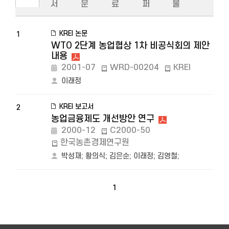
서
문
료
퍼
물
KREI 논문
1
WTO 2단계 농업협상 1차 비공식회의 제안
내용
2001-07
WRD-00204
KREI
이래정
KREI 보고서
2
농업금융제도 개선방안 연구
2000-12
C2000-50
한국농촌경제연구원
박성재
;
황의식
;
김은순
;
이래정
;
김영철
;
1