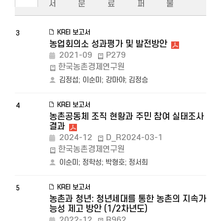
서
문
료
퍼
물
KREI 보고서
3
농업회의소 성과평가 및 발전방안
2021-09
P279
한국농촌경제연구원
김정섭
;
이순미
;
강마야
;
김정승
KREI 보고서
4
농촌공동체 조직 현황과 주민 참여 실태조사
결과
2024-12
D_R2024-03-1
한국농촌경제연구원
이순미
;
정학성
;
박형호
;
정서희
KREI 보고서
5
농촌과 청년: 청년세대를 통한 농촌의 지속가
능성 제고 방안 (1/2차년도)
2022-12
R962