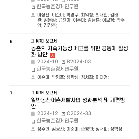
한국농촌경제연구원
마상진
;
이순미
;
박영구
;
최익창
;
최재현
;
김태
완
;
김문길
;
류진아
;
이주미
;
김남훈
;
이보경
;
박주
영
;
김강호
;
KREI 보고서
6
농촌의 지속가능성 제고를 위한 공동체 활성
화 방안
2024-10
R2024-03
한국농촌경제연구원
이순미
;
박형호
;
정학성
;
정서희
;
이재경
;
KREI 보고서
7
일반농산어촌개발사업 성과분석 및 개편방
안
2024-12
C2024-33
한국농촌경제연구원
성주인
;
김광선
;
이순미
;
손경민
;
정서희
;
정학성