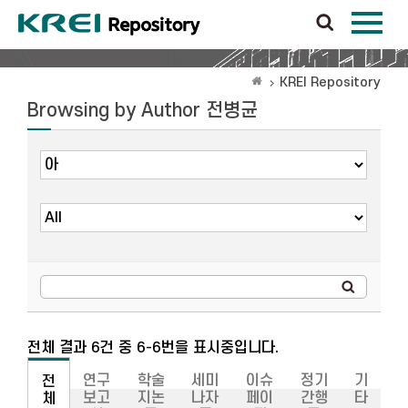
KREI Repository
Browsing by Author 전병균
전체 결과 6건 중 6-6번을 표시중입니다.
연구
학술
세미
이슈
정기
기
전
보고
지논
나자
페이
간행
타
체