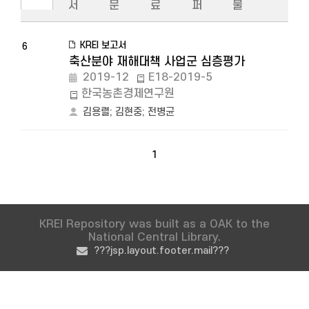
서
문
료
퍼
물
KREI 보고서
6
축산분야 재해대책 사업군 심층평가
2019-12
E18-2019-5
한국농촌경제연구원
김용렬
;
김현중
;
전병균
1
KREI Repository was built as a OAK to the
National Central Library.
???jsp.layout.footer.mail???