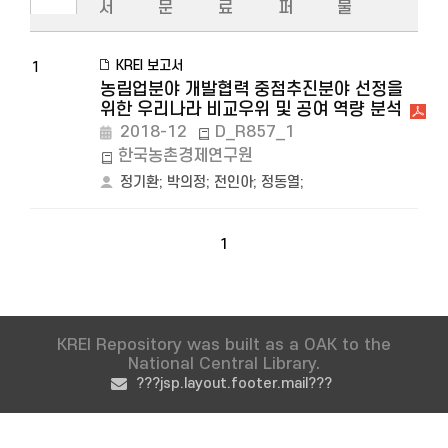
서
문
료
퍼
물
KREI 보고서
1
농림업분야 개발협력 중점추진분야 선정을
위한 우리나라 비교우위 및 공여 역량 분석
2018-12
D_R857_1
한국농촌경제연구원
정기환
;
박의정
;
전인아
;
정동열
;
1
KREI Repository was built as a OAK to the
National Central Library.
???jsp.layout.footer.mail???