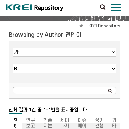
KREI Repository
Browsing by Author 전인아
전체 결과 1건 중 1-1번을 표시중입니다.
연구
학술
세미
이슈
정기
기
전
보고
지논
나자
페이
간행
타
체