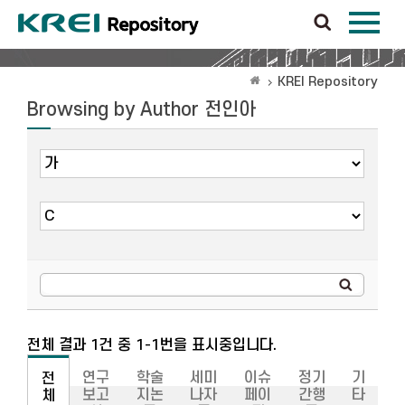
KREI Repository
Browsing by Author 전인아
전체 결과 1건 중 1-1번을 표시중입니다.
연구
학술
세미
이슈
정기
기
전
보고
지논
나자
페이
간행
타
체