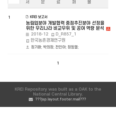
서
문
료
퍼
물
KREI 보고서
1
농림업분야 개발협력 중점추진분야 선정을
위한 우리나라 비교우위 및 공여 역량 분석
2018-12
D_R857_1
한국농촌경제연구원
정기환
;
박의정
;
전인아
;
정동열
;
1
KREI Repository was built as a OAK to the
National Central Library.
???jsp.layout.footer.mail???