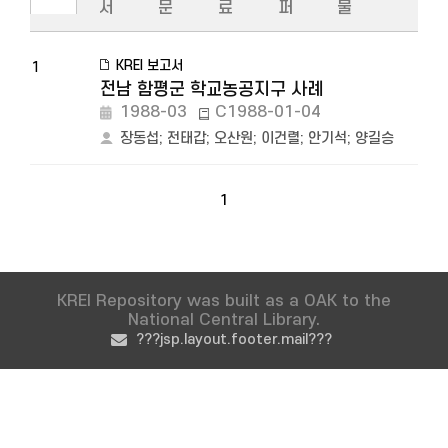
서
문
료
퍼
물
KREI 보고서
1
전남 함평군 학교농공지구 사례
1988-03
C1988-01-04
장동섭
;
전태갑
;
오산원
;
이건렬
;
안기석
;
양길승
1
KREI Repository was built as a OAK to the
National Central Library.
???jsp.layout.footer.mail???