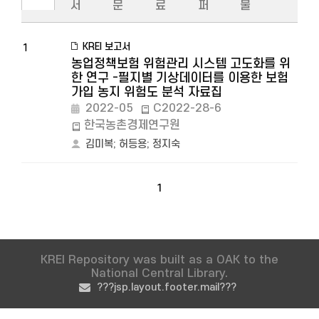
서
문
료
퍼
물
KREI 보고서
1
농업정책보험 위험관리 시스템 고도화를 위
한 연구 -필지별 기상데이터를 이용한 보험
가입 농지 위험도 분석 자료집
2022-05
C2022-28-6
한국농촌경제연구원
김미복
;
허등용
;
정지숙
1
KREI Repository was built as a OAK to the
National Central Library.
???jsp.layout.footer.mail???