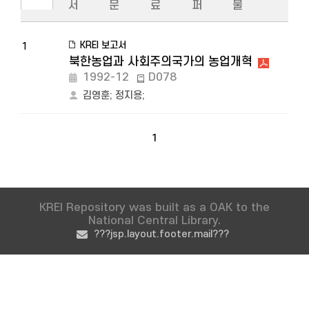
서
문
료
퍼
물
KREI 보고서
1
북한농업과 사회주의국가의 농업개혁
1992-12
D078
김영훈
;
정지용
;
1
KREI Repository was built as a OAK to the
National Central Library.
???jsp.layout.footer.mail???