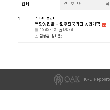
연구보고서
학
전체
KREI 보고서
1
북한농업과 사회주의국가의 농업개혁
1992-12
D078
김영훈
;
정지용
;
KREI Reposito