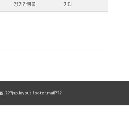
정기간행물
기타
???jsp.layout.footer.mail???