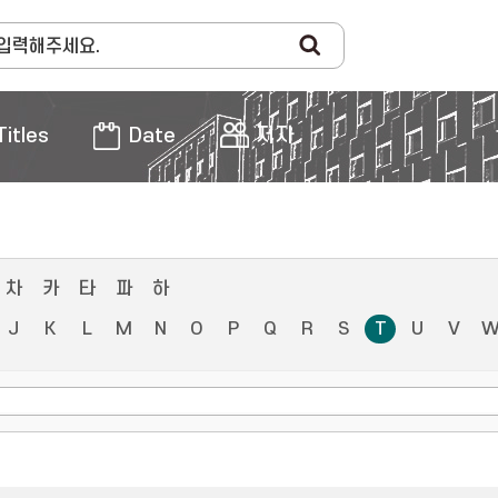
Titles
Date
저자
차
카
타
파
하
J
K
L
M
N
O
P
Q
R
S
T
U
V