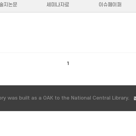
술지논문
세미나자료
이슈페이퍼
1
ry was built as a OAK to the National Central Library.