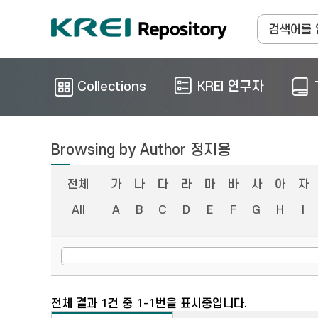
Collections
KREI 연구자
Browsing by Author 정지용
전체
가
나
다
라
마
바
사
아
자
All
A
B
C
D
E
F
G
H
I
전체 결과 1건 중 1-1번을 표시중입니다.