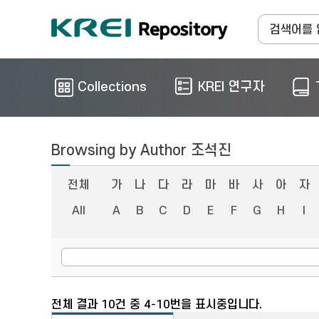
Collections
KREI 연구자
Browsing by Author 조석진
전체
가
나
다
라
마
바
사
아
자
All
A
B
C
D
E
F
G
H
I
전체 결과 10건 중 4-10번을 표시중입니다.