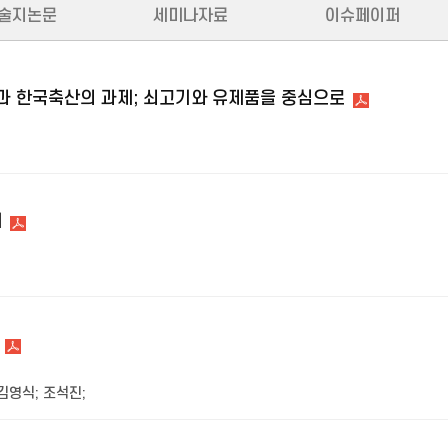
술지논문
세미나자료
이슈페이퍼
과 한국축산의 과제; 쇠고기와 유제품을 중심으로
제
김영식
;
조석진
;