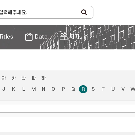
Titles
Date
저자
차
카
타
파
하
J
K
L
M
N
O
P
Q
R
S
T
U
V