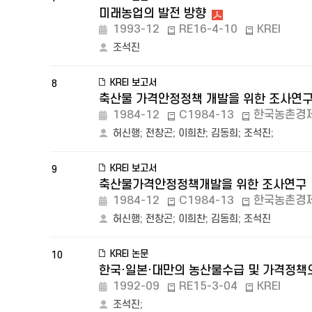
미래농업의 발전 방향
1993-12
RE16-4-10
KREI
조석진
KREI 보고서
8
축산물 가격안정정책 개발을 위한 조사연
1984-12
C1984-13
한국농촌경
허신행
;
전창곤
;
이희찬
;
김동희
;
조석진
;
KREI 보고서
9
축산물가격안정정책개발을 위한 조사연구
1984-12
C1984-13
한국농촌경
허신행
;
전창곤
;
이희찬
;
김동희
;
조석진
KREI 논문
10
한국·일본·대만의 농산물수급 및 가격정책
1992-09
RE15-3-04
KREI
조석진
;