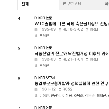
연구보고서
학
전체
KREI 논문
4
WTO출범에 따른 국제 축산물시장의 전망
1995-09
RE18-3-02
KREI
조석진
KREI 논문
5
낙농산업의 진로와 낙진법개정 이후의 과
1998-03
RE21-1-04
KREI
조석진
KREI 보고서
6
농업부문모형개발과 정책실험에 관한 연구
1981-12
R052
이정환
;
현공남
;
이정용
;
조덕래
;
김은순
;
최세균
;
KREI 논문
7