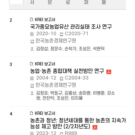
서
문
료
퍼
물
KREI 보고서
2
국가중요농업유산 관리실태 조사 연구
2020-10
C2020-71
한국농촌경제연구원
김정섭
;
정문수
;
손학기
;
조성은
;
석현덕
KREI 보고서
3
농업·농촌 종합대책 실천방안 연구
2004-12
C2004-33
한국농촌경제연구원
김정호
;
박동규
;
김홍상
;
송미령
;
이병훈
;
강소
영
;
전찬익
;
조성은
;
이지혜
KREI 보고서
4
농촌과 청년: 청년세대를 통한 농촌의 지속가
능성 제고 방안 (2/2차년도)
2023-12
R989