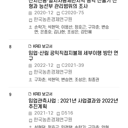
산지전용·일시사용제한지역 광역 산줄기 선
형과 능선부 관리범위의 조사
2020-12
C2020-75
한국농촌경제연구원
손학기
;
석현덕
;
이용선
;
정호근
;
구자춘
;
변승
연
;
은종호
;
김나현
;
조성은
;
강민혜
KREI 보고서
8
임업·산림 공익직접지불제 세부이행 방안 연
구
2022-12
C2021-39
한국농촌경제연구원
구자춘
;
석현덕
;
변승연
;
조성은
;
최종권
KREI 보고서
9
임업관측사업 : 2021년 사업결과와 2022년
추진계획
2021-12
D516
한국농촌경제연구원
석현덕
;
정호근
;
민경택
;
손학기
;
구자춘
;
안현