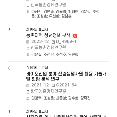
한국농촌경제연구원
마상진
;
김연중
;
김용렬
;
최재현
;
김문길
;
조성
은
;
조성호
;
우선희
;
김남훈
;
KREI 보고서
5
농촌지역 청년정책 분석
2023-12
D_R989-1
한국농촌경제연구원
김문길
;
조성은
;
조성호
;
우선희
KREI 보고서
6
바이오산업 분야 산림생명자원 활용 기술개
발 현황 분석 연구
2021-12
C2021-64
한국농촌경제연구원
민경택
;
조성은
;
최준영
;
권수현
;
강덕진
KREI 보고서
7