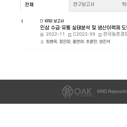
연구보고서
학
전체
KREI 보고서
1
인삼 수급·유통 실태분석 및 생산이력제 
2022-11
C2022-59
한국농촌경
최병옥
;
정은미
;
홍연아
;
추훈민
;
양진석
KREI Reposito