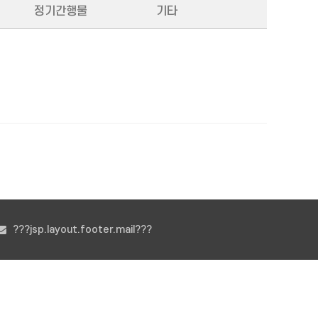
정기간행물
기타
???jsp.layout.footer.mail???