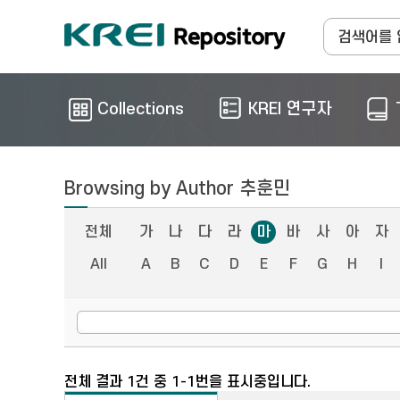
Collections
KREI 연구자
Browsing by Author 추훈민
전체
가
나
다
라
마
바
사
아
자
All
A
B
C
D
E
F
G
H
I
전체 결과 1건 중 1-1번을 표시중입니다.