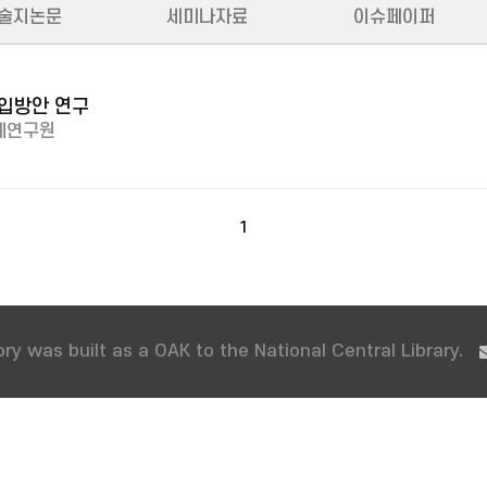
술지논문
세미나자료
이슈페이퍼
도입방안 연구
제연구원
1
ry was built as a OAK to the National Central Library.