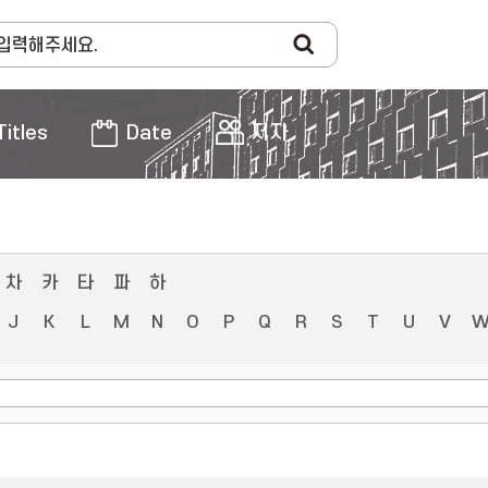
Titles
Date
저자
차
카
타
파
하
J
K
L
M
N
O
P
Q
R
S
T
U
V