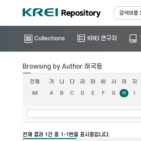
Collections
KREI 연구자
Browsing by Author 허국동
전체
가
나
다
라
마
바
사
아
자
All
A
B
C
D
E
F
G
H
I
전체 결과 1건 중 1-1번을 표시중입니다.