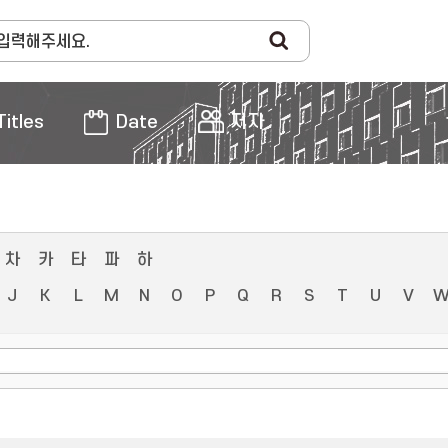
Titles
Date
저자
차
카
타
파
하
J
K
L
M
N
O
P
Q
R
S
T
U
V