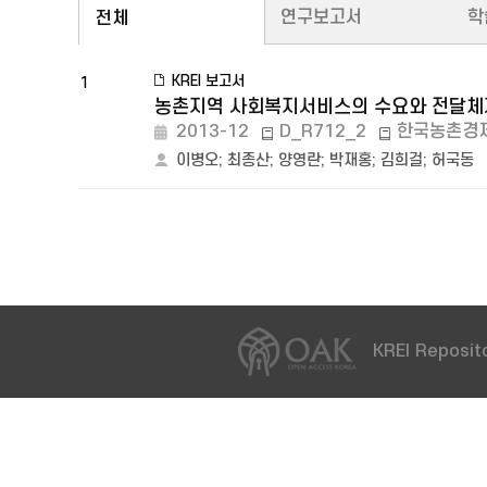
연구보고서
학
전체
KREI 보고서
1
농촌지역 사회복지서비스의 수요와 전달체계
2013-12
D_R712_2
한국농촌경
이병오
;
최종산
;
양영란
;
박재홍
;
김희걸
;
허국동
KREI Reposito