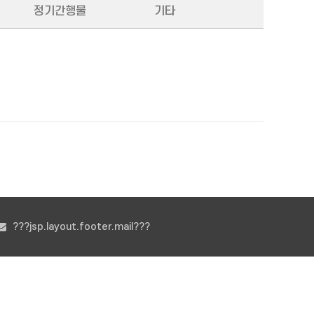
정기간행물
기타
???jsp.layout.footer.mail???