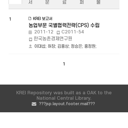
서
문
료
퍼
물
KREI 보고서
1
농업부문 국별협력전략(CPS) 수립
2011-12
C2011-54
한국농촌경제연구원
이대섭
;
허장
;
김홍상
;
정승은
;
홍정원
;
1
KREI Repository was built as a OAK to the
National Central Library.
???jsp.layout.footer.mail???