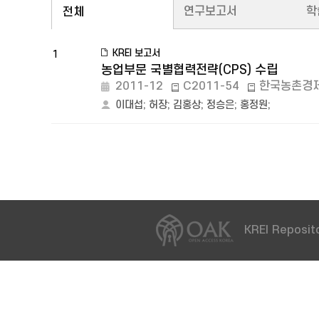
연구보고서
학
전체
KREI 보고서
1
농업부문 국별협력전략(CPS) 수립
2011-12
C2011-54
한국농촌경
이대섭
;
허장
;
김홍상
;
정승은
;
홍정원
;
KREI Reposito