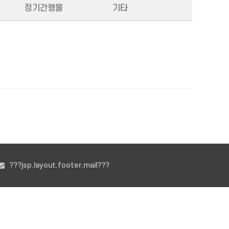
정기간행물
기타
???jsp.layout.footer.mail???