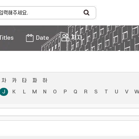
Titles
Date
저자
차
카
타
파
하
J
K
L
M
N
O
P
Q
R
S
T
U
V