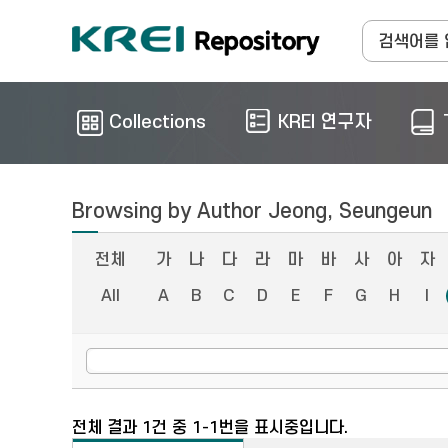
Collections
KREI 연구자
Browsing by Author Jeong, Seungeun
전체
가
나
다
라
마
바
사
아
자
All
A
B
C
D
E
F
G
H
I
전체 결과 1건 중 1-1번을 표시중입니다.