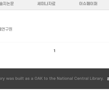
술지논문
세미나자료
이슈페이퍼
제연구원
1
ry was built as a OAK to the National Central Library.