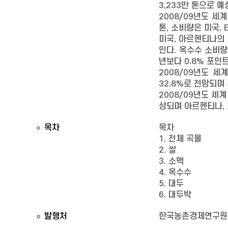
3,233만 톤으로 예
2008/09년도 세
톤, 소비량은 미국, 
미국, 아르헨티나의 
인다. 옥수수 소비량
년보다 0.8% 포인
2008/09년도 세
32.8%로 전망되며
2008/09년도 세
상되며 아르헨티나, 
목차
목차
1. 전체 곡물
2. 쌀
3. 소맥
4. 옥수수
5. 대두
6. 대두박
발행처
한국농촌경제연구원