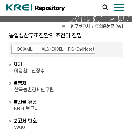
연구보고서
토의용논문 (W)
농업생산구조전환의 조건과 전망
DC(XML)
XLS (EXCEL)
RIS (EndNote)
저자
이정환
;
전장수
발행처
한국농촌경제연구원
발간물 유형
KREI 보고서
보고서 번호
W001